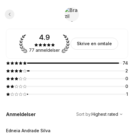
4.9
Skrive en omtale
77 anmeldelser
74
2
0
0
1
,
Highest rated
Sort
Anmeldelser
Sort by
:
Highest rated
Edneia Andrade Silva