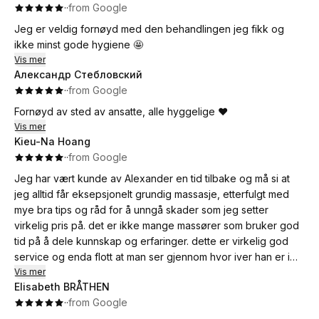
·
·
from Google
Jeg er veldig fornøyd med den behandlingen jeg fikk og
ikke minst gode hygiene 🤩
Vis mer
Александр Стебловский
·
·
from Google
Fornøyd av sted av ansatte, alle hyggelige ♥️
Vis mer
Kieu-Na Hoang
·
·
from Google
Jeg har vært kunde av Alexander en tid tilbake og må si at
jeg alltid får eksepsjonelt grundig massasje, etterfulgt med
mye bra tips og råd for å unngå skader som jeg setter
virkelig pris på. det er ikke mange massører som bruker god
tid på å dele kunnskap og erfaringer. dette er virkelig god
service og enda flott at man ser gjennom hvor iver han er i
jobben sin. fortsett med det!
Vis mer
Elisabeth BRÅTHEN
·
·
from Google