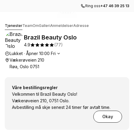
Ring oss
+47 46 39 25 13
Gå til galleribildet
Gå til galleribildet
Gå til galleribildet
Gå til galleribildet
Gå til galleribildet
1
2
3
4
5
Brazil Beauty Oslo
Tjenester
Team
Om
Galleri
Anmeldelser
Adresse
Brazil Beauty Oslo
4.9
(
77
)
Åpningstider
Lukket
·
Åpner
10:00
Fri
Vækerøveien 210
Røa, Oslo 0751
Våre bestillingsregler
Velkommen til Brazil Beauty Oslo!
Vækerøveien 210, 0751 Oslo.
Avbestilling må skje senest 24 timer før avtalt time.
Okay