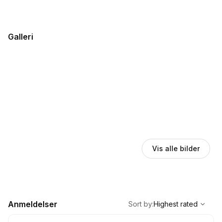
Galleri
Vis alle bilder
,
Highest rated
Sort
Anmeldelser
Sort by
:
Highest rated