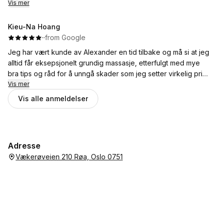
Vis mer
Kieu-Na Hoang
·
·
from Google
Jeg har vært kunde av Alexander en tid tilbake og må si at jeg
alltid får eksepsjonelt grundig massasje, etterfulgt med mye
bra tips og råd for å unngå skader som jeg setter virkelig pris
på. det er ikke mange massører som bruker god tid på å dele
Vis mer
kunnskap og erfaringer. dette er virkelig god service og enda
Vis alle anmeldelser
flott at man ser gjennom hvor iver han er i jobben sin. fortsett
med det!
Adresse
Vækerøveien 210 Røa, Oslo 0751