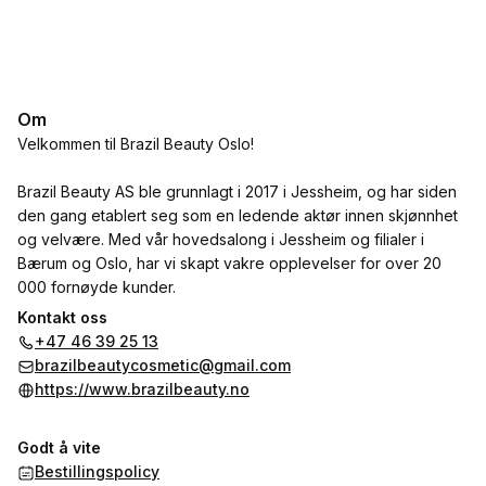
Om
Velkommen til Brazil Beauty Oslo!
Brazil Beauty AS ble grunnlagt i 2017 i Jessheim, og har siden
den gang etablert seg som en ledende aktør innen skjønnhet
og velvære. Med vår hovedsalong i Jessheim og filialer i
Bærum og Oslo, har vi skapt vakre opplevelser for over 20
000 fornøyde kunder.
Kontakt oss
Hos Brazil Beauty kombinerer vi faglig ekspertise med
+47 46 39 25 13
personlig service, og sørger for at hver behandling gir deg
brazilbeautycosmetic@gmail.com
velvære, kvalitet og resultater du kan føle og se.
https://www.brazilbeauty.no
Vi gleder oss til å ta vare på deg!
Godt å vite
Bestillingspolicy