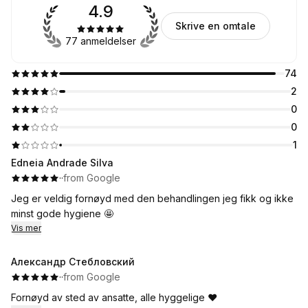
4.9
Skrive en omtale
77 anmeldelser
74
2
0
0
1
Edneia Andrade Silva
·
·
from Google
Jeg er veldig fornøyd med den behandlingen jeg fikk og ikke
minst gode hygiene 🤩
Vis mer
Александр Стебловский
·
·
from Google
Fornøyd av sted av ansatte, alle hyggelige ♥️